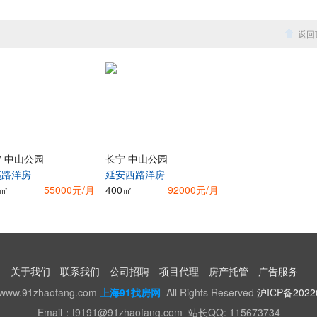
返回
 中山公园
长宁 中山公园
夷路洋房
延安西路洋房
0㎡
55000元/月
400㎡
92000元/月
关于我们
联系我们
公司招聘
项目代理
房产托管
广告服务
w.91zhaofang.com
上海91找房网
All Rights Reserved
沪ICP备2022
Email：t9191@91zhaofang.com 站长QQ: 115673734