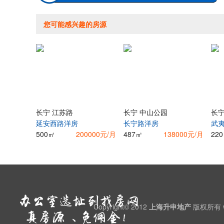
您可能感兴趣的房源
长宁 江苏路
长宁 中山公园
长宁
延安西路洋房
长宁路洋房
武
500㎡
200000元/月
487㎡
138000元/月
22
Copyright© 2012
上海升申地产
版权所有 ww