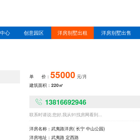
中心
创意园区
洋房别墅出租
洋房别墅出售
55000
单
价：
元/月
建筑面积：
220㎡
13816692946
联系时请说:您好,我从91找房网看到...
洋房名称：
武夷路洋房
( 长宁 中山公园)
洋房地址：
武夷路 定西路