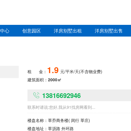
中心
创意园区
洋房别墅出租
洋房别墅出售
1.9
租
金：
元/平米/天
(不含物业费)
建筑面积：
2000㎡
13816692946
联系时请说:您好,我从91找房网看到...
楼盘名称：
莘乔商务楼
( 闵行 莘庄)
楼盘地址：
莘沥路 外环路