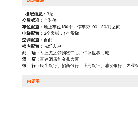
楼层信息：
3层
交屋标准：
全装修
车位配置：
地上车位150个，停车费100-150/月之间
电梯配置：
2个客梯，1个货梯
空调配置：
自配
楼内配置：
光纤入户
商 场：
莘庄龙之梦购物中心、仲盛世界商城
酒 店：
富建酒店和金燕大厦
银 行：
民生银行、招商银行、上海银行、浦发银行、农业
内景图