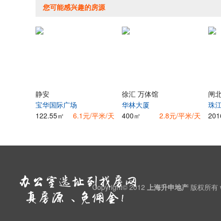
您可能感兴趣的房源
静安
徐汇 万体馆
闸北
宝华国际广场
华林大厦
珠
122.55㎡
6.1元/平米/天
400㎡
2.8元/平米/天
20
Copyright© 2012
上海升申地产
版权所有 ww