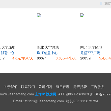
返回
 大宁绿地
闸北 大宁绿地
闸北 大宁绿地
江创意中心
珠江创意中心
龙盛777广场
16㎡
4.6元/平米/天
800㎡
3.6元/平米/天
2085㎡
5.4元/
关于我们
联系我们
公司招聘
项目代理
房产托管
广告服务
w.91zhaofang.com
上海91找房网
All Rights Reserved
沪ICP备2022
Email：t9191@91zhaofang.com 站长QQ: 115673734