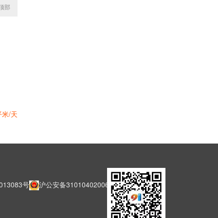
顶部
平米/天
013083号
沪公安备31010402006127号