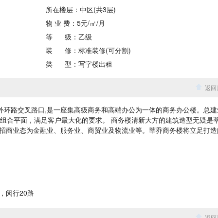
所在楼层：
中区(共3层)
物 业 费：5元/㎡/月
等
级：乙级
装
修：
标准装修(可分割)
类
型：
写字楼出租
返回
环路交叉路口,是一座集高级商务和高端办公为一体的商务办公楼。总建
自由组合平面，满足客户最大化的要求。 商务楼清新大方的建筑造型无疑是
招商业态为金融业、服务业、商贸业及物流业等。莘乔商务楼将立足打造
，闵行20路
返回