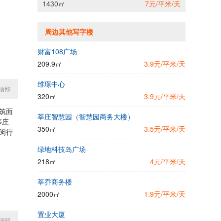
1430㎡
7元/平米/天
周边其他写字楼
财富108广场
209.9㎡
3.9元/平米/天
维璟中心
顶部
320㎡
3.9元/平米/天
筑面
莘庄智慧园（智慧园商务大楼）
莘庄
350㎡
3.5元/平米/天
闵行
绿地科技岛广场
218㎡
4元/平米/天
莘乔商务楼
2000㎡
1.9元/平米/天
置业大厦
顶部